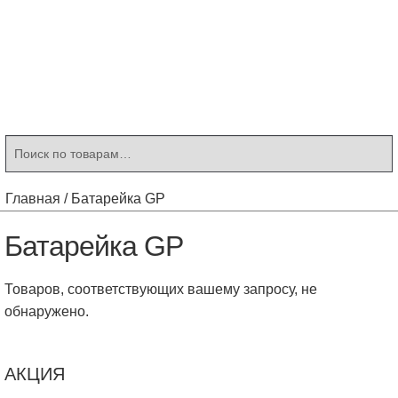
Контакты
Корзина
Мой аккаунт
Искать:
Поиск
Главная
/
Батарейка GP
Батарейка GP
Товаров, соответствующих вашему запросу, не
обнаружено.
АКЦИЯ