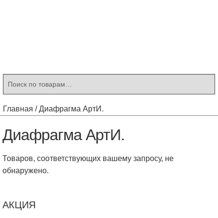
Контакты
Корзина
Мой аккаунт
Искать:
Поиск
Главная
/
Диафрагма АртИ.
Диафрагма АртИ.
Товаров, соответствующих вашему запросу, не
обнаружено.
АКЦИЯ