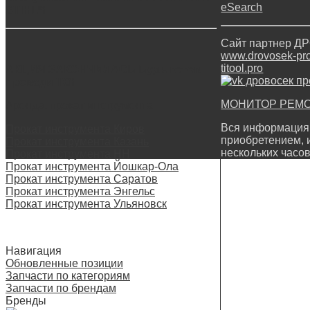
eSearch
STIHL*!
Сайт партнер 
www.drovosek-prof
titool.pro
АКЦИЯ ЗАКОНЧИЛАСЬ Будь готов —
проведи ТО!
МОНИТОР РЕМ
Аренда, прокат инструмента
Вся информация 
Прокат инструмента Киров
приобретением, 
Прокат инструмента Казань
нескольких часов
Прокат инструмента НН
Прокат инструмента Йошкар-Ола
Прокат инструмента Саратов
Прокат инструмента Энгельс
Прокат инструмента Ульяновск
Навигация
Обновленные позиции
Запчасти по категориям
Запчасти по брендам
Бренды