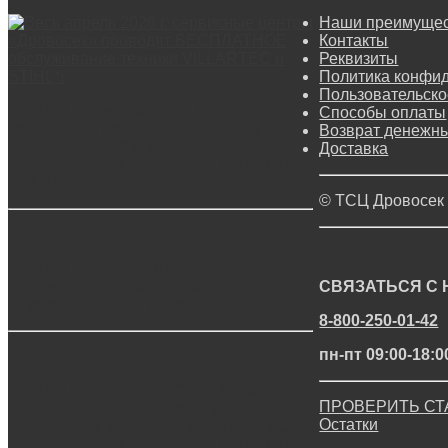
Наши преимуще
Контакты
Реквизиты
Политика конфи
Пользовательско
АКЦИЯ — Весь апрель 2026 г.
Способы оплаты
сервисные центры «Дровосек»
Возврат денежны
проводят БЕСПЛАТНОЕ
Доставка
обслуживание техники VILLARTEC и
STIHL*!
© ТСЦ Дровосек
АКЦИЯ ЗАКОНЧИЛАСЬ —
Техническое обслуживание
СВЯЗАТЬСЯ С
снегоуборщиков зима 2024
8-800-250-01-42
пн-пт 09:00-18:0
АКЦИЯ ЗАКОНЧИЛАСЬ — Весь
ПРОВЕРИТЬ СТ
октябрь 2024 г. сервисные центры
Остатки
«Дровосек» проводят БЕСПЛАТНОЕ
обслуживание техники VILLARTEC и