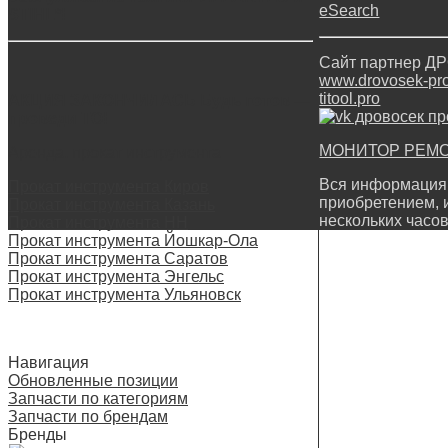
eSearch
STIHL*!
Сайт партнер 
www.drovosek-prof
titool.pro
АКЦИЯ ЗАКОНЧИЛАСЬ Будь готов —
проведи ТО!
МОНИТОР РЕМ
Аренда, прокат инструмента
Вся информация 
Прокат инструмента Киров
приобретением, 
Прокат инструмента Казань
нескольких часов
Прокат инструмента НН
Прокат инструмента Йошкар-Ола
Прокат инструмента Саратов
Прокат инструмента Энгельс
Прокат инструмента Ульяновск
Навигация
Обновленные позиции
Запчасти по категориям
Запчасти по брендам
Бренды