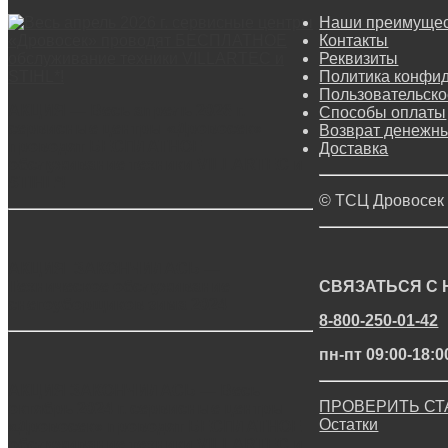
Наши преимуще
Контакты
Реквизиты
Политика конфи
Пользовательско
АКЦИЯ — Весь апрель 2026 г.
Способы оплаты
сервисные центры «Дровосек»
Возврат денежны
проводят БЕСПЛАТНОЕ
Доставка
обслуживание техники VILLARTEC и
STIHL*!
© ТСЦ Дровосек
АКЦИЯ ЗАКОНЧИЛАСЬ —
Техническое обслуживание
СВЯЗАТЬСЯ С
снегоуборщиков зима 2024
8-800-250-01-42
пн-пт 09:00-18:0
АКЦИЯ ЗАКОНЧИЛАСЬ — Весь
ПРОВЕРИТЬ СТ
октябрь 2024 г. сервисные центры
Остатки
«Дровосек» проводят БЕСПЛАТНОЕ
обслуживание техники VILLARTEC и