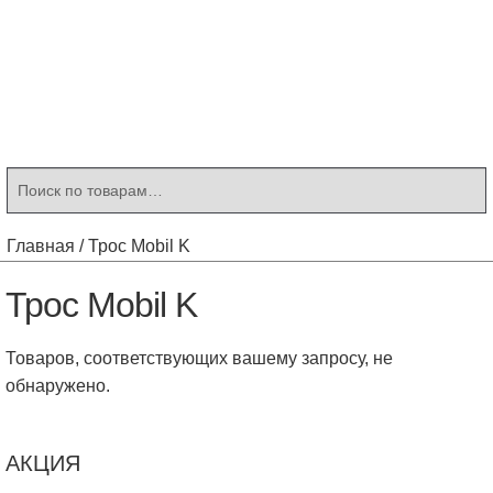
Контакты
Корзина
Мой аккаунт
Искать:
Поиск
Главная
/
Трос Mobil K
Трос Mobil K
Товаров, соответствующих вашему запросу, не
обнаружено.
АКЦИЯ