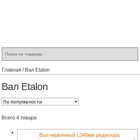
Контакты
Корзина
Мой аккаунт
Искать:
Поиск
Главная
/
Вал Etalon
Вал Etalon
Всего 4 товара
Вал червячный L348мм редуктора