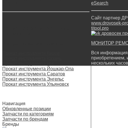
eSearch
STIHL*!
Сайт партнер 
www.drovosek-prof
titool.pro
АКЦИЯ ЗАКОНЧИЛАСЬ Будь готов —
проведи ТО!
МОНИТОР РЕМ
Аренда, прокат инструмента
Вся информация 
Прокат инструмента Киров
приобретением, 
Прокат инструмента Казань
нескольких часов
Прокат инструмента НН
Прокат инструмента Йошкар-Ола
Прокат инструмента Саратов
Прокат инструмента Энгельс
Прокат инструмента Ульяновск
Навигация
Обновленные позиции
Запчасти по категориям
Запчасти по брендам
Бренды