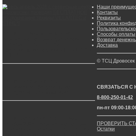
Наши преимуще
Контакты
Реквизиты
Политика конфи
Пользовательско
АКЦИЯ — Весь апрель 2026 г.
Способы оплаты
сервисные центры «Дровосек»
Возврат денежны
проводят БЕСПЛАТНОЕ
Доставка
обслуживание техники VILLARTEC и
STIHL*!
© ТСЦ Дровосек
АКЦИЯ ЗАКОНЧИЛАСЬ —
Техническое обслуживание
СВЯЗАТЬСЯ С
снегоуборщиков зима 2024
8-800-250-01-42
пн-пт 09:00-18:0
АКЦИЯ ЗАКОНЧИЛАСЬ — Весь
ПРОВЕРИТЬ СТ
октябрь 2024 г. сервисные центры
Остатки
«Дровосек» проводят БЕСПЛАТНОЕ
обслуживание техники VILLARTEC и