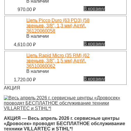
В наличии
В корзину
970.00
₽
Цепь Picco Duro (63 PD3) (58
звеньев, 3/8″, 1,3 мм) АртИ.
36120060058
В наличии
В корзину
4,610.00
₽
Цепь Rapid Micro (35 RM) (62
звеньев, 3/8″, 1,5 мм) АртИ.
36510060062
В наличии
В корзину
1,720.00
₽
АКЦИЯ
АКЦИЯ — Весь апрель 2026 г. сервисные центры
«Дровосек» проводят БЕСПЛАТНОЕ обслуживание
техники VILLARTEC и STIHL*!