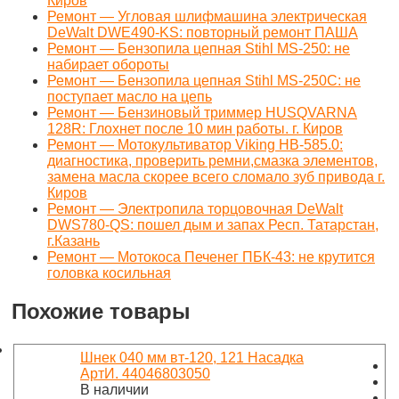
Киров
Ремонт — Угловая шлифмашина электрическая
DeWalt DWE490-KS: повторный ремонт ПАША
Ремонт — Бензопила цепная Stihl MS-250: не
набирает обороты
Ремонт — Бензопила цепная Stihl MS-250C: не
поступает масло на цепь
Ремонт — Бензиновый триммер HUSQVARNA
128R: Глохнет после 10 мин работы. г. Киров
Ремонт — Мотокультиватор Viking HB-585.0:
диагностика, проверить ремни,смазка элементов,
замена масла скорее всего сломало зуб привода г.
Киров
Ремонт — Электропила торцовочная DeWalt
DWS780-QS: пошел дым и запах Респ. Татарстан,
г.Казань
Ремонт — Мотокоса Печенег ПБК-43: не крутится
головка косильная
Похожие товары
Шнек 040 мм вт-120, 121 Насадка
АртИ. 44046803050
В наличии