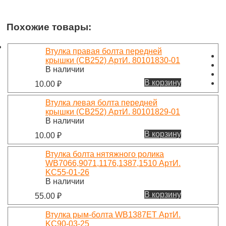
Похожие товары:
Втулка правая болта передней
крышки (CB252) АртИ. 80101830-01
В наличии
В корзину
10.00
₽
Втулка левая болта передней
крышки (CB252) АртИ. 80101829-01
В наличии
В корзину
10.00
₽
Втулка болта нятяжного ролика
WB7066,9071,1176,1387,1510 АртИ.
KC55-01-26
В наличии
В корзину
55.00
₽
Втулка рым-болта WB1387ET АртИ.
KC90-03-25