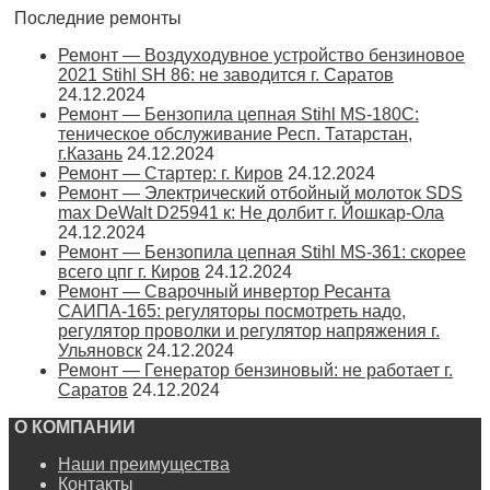
Последние ремонты
Ремонт — Воздуходувное устройство бензиновое
2021 Stihl SH 86: не заводится г. Саратов
24.12.2024
Ремонт — Бензопила цепная Stihl MS-180С:
теническое обслуживание Респ. Татарстан,
г.Казань
24.12.2024
Ремонт — Стартер: г. Киров
24.12.2024
Ремонт — Электрический отбойный молоток SDS
max DeWalt D25941 к: Не долбит г. Йошкар-Ола
24.12.2024
Ремонт — Бензопила цепная Stihl MS-361: скорее
всего цпг г. Киров
24.12.2024
Ремонт — Сварочный инвертор Ресанта
САИПА-165: регуляторы посмотреть надо,
регулятор проволки и регулятор напряжения г.
Ульяновск
24.12.2024
Ремонт — Генератор бензиновый: не работает г.
Саратов
24.12.2024
О КОМПАНИИ
Наши преимущества
Контакты