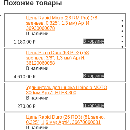
Похожие товары
Цепь Rapid Micro (23 RM Pro) (78
звеньев, 0,325″, 1,3 мм) АртИ.
36930060078
В наличии
В корзину
1,180.00
₽
Цепь Picco Duro (63 PD3) (58
звеньев, 3/8″, 1,3 мм) АртИ.
36120060058
В наличии
В корзину
4,610.00
₽
Удлинитель для шнека Heinola MOTO
300мм АртИ. HLE8-300
В наличии
В корзину
273.00
₽
Цепь Rapid Duro (26 RD3) (81 звено,
0,325″, 1,6 мм) АртИ. 36670060081
В наличии