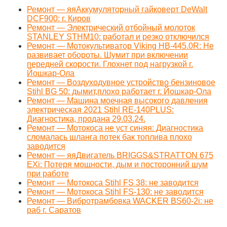
Ремонт — яяАккумуляторный гайковерт DeWalt
DCF900: г. Киров
Ремонт — Электрический отбойный молоток
STANLEY STHM10: работал и резко отключился
Ремонт — Мотокультиватор Viking HB-445.0R: Не
развивает обороты. Шумит при включении
передней скорости. Глохнет под нагрузкой г.
Йошкар-Ола
Ремонт — Воздуходувное устройство бензиновое
Stihl BG 50: дымит,плохо работает г. Йошкар-Ола
Ремонт — Машина моечная высокого давления
электрическая 2021 Stihl RE-140PLUS:
Диагностика, продана 29.03.24.
Ремонт — Мотокоса не уст синяя: Диагностика
сломалась шланга потек бак топлива плохо
заводится
Ремонт — яяДвигатель BRIGGS&STRATTON 675
EXi: Потеря мощности, дым и посторонний шум
при работе
Ремонт — Мотокоса Stihl FS 38: не заводится
Ремонт — Мотокоса Stihl FS-130: не заводится
Ремонт — Вибротрамбовка WACKER BS60-2i: не
раб г. Саратов