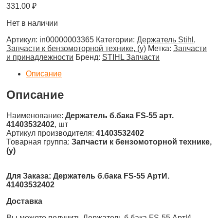
331.00
₽
Нет в наличии
Артикул:
in00000003365
Категории:
Держатель Stihl
,
Запчасти к бензомоторной технике, (у)
Метка:
Запчасти
и принадлежности
Бренд:
STIHL Запчасти
Описание
Описание
Наименование:
Держатель б.бака FS-55 арт.
41403532402
, шт
Артикул производителя:
41403532402
Товарная группа:
Запчасти к бензомоторной технике,
(у)
Для Заказа: Держатель б.бака FS-55 АртИ.
41403532402
Доставка
Вы можете получить Держатель б.бака FS-55 АртИ.