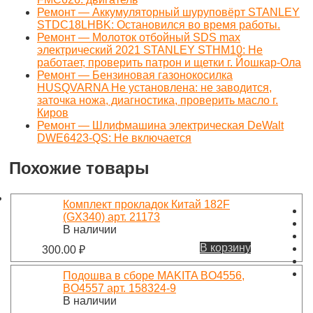
Ремонт — Аккумуляторный шуруповёрт STANLEY
STDC18LHBK: Остановился во время работы.
Ремонт — Молоток отбойный SDS max
электрический 2021 STANLEY STHM10: Не
работает, проверить патрон и щетки г. Йошкар-Ола
Ремонт — Бензиновая газонокосилка
HUSQVARNA Не установлена: не заводится,
заточка ножа, диагностика, проверить масло г.
Киров
Ремонт — Шлифмашина электрическая DeWalt
DWE6423-QS: Не включается
Похожие товары
Комплект прокладок Китай 182F
(GX340) арт. 21173
В наличии
В корзину
300.00
₽
Подошва в сборе MAKITA BO4556,
BO4557 арт. 158324-9
В наличии