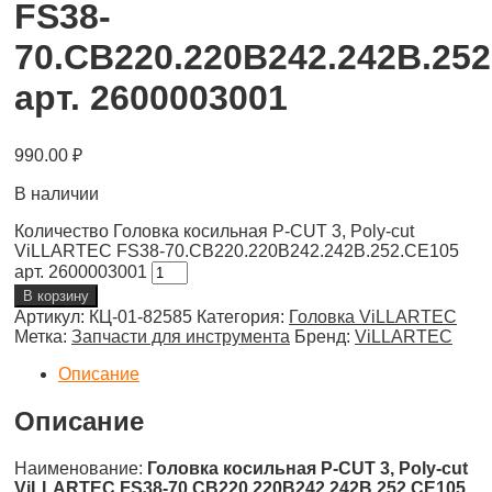
FS38-
70.CB220.220B242.242B.25
арт. 2600003001
990.00
₽
В наличии
Количество Головка косильная P-CUT 3, Poly-cut
ViLLARTEC FS38-70.CB220.220B242.242B.252.CE105
арт. 2600003001
В корзину
Артикул:
КЦ-01-82585
Категория:
Головка ViLLARTEC
Метка:
Запчасти для инструмента
Бренд:
ViLLARTEC
Описание
Описание
Наименование:
Головка косильная P-CUT 3, Poly-cut
ViLLARTEC FS38-70.CB220.220B242.242B.252.CE105
,