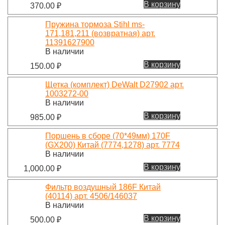
В корзину
370.00
₽
Пружина тормоза Stihl ms-
171,181,211 (возвратная) арт.
11391627900
В наличии
В корзину
150.00
₽
Щетка (комплект) DeWalt D27902 арт.
1003272-00
В наличии
В корзину
985.00
₽
Поршень в сборе (70*49мм) 170F
(GX200) Китай (7774,1278) арт. 7774
В наличии
В корзину
1,000.00
₽
Фильтр воздушный 186F Китай
(40114) арт. 4506/146037
В наличии
В корзину
500.00
₽