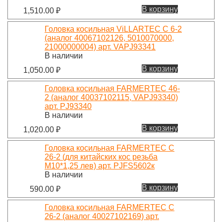
В корзину
1,510.00
₽
Головка косильная ViLLARTEC C 6-2
(аналог 40067102126, 5010070000,
21000000004) арт. VAPJ93341
В наличии
В корзину
1,050.00
₽
Головка косильная FARMERTEC 46-
2 (аналог 40037102115, VAPJ93340)
арт. PJ93340
В наличии
В корзину
1,020.00
₽
Головка косильная FARMERTEC C
26-2 (для китайских кос резьба
М10*1,25 лев) арт. PJFS5602к
В наличии
В корзину
590.00
₽
Головка косильная FARMERTEC C
26-2 (аналог 40027102169) арт.