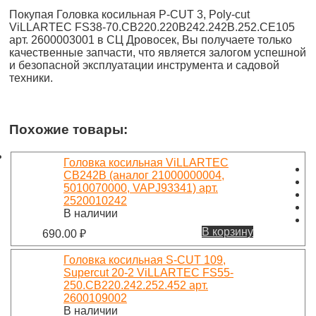
Покупая Головка косильная P-CUT 3, Poly-cut
ViLLARTEC FS38-70.CB220.220B242.242B.252.CE105
арт. 2600003001 в СЦ Дровосек, Вы получаете только
качественные запчасти, что является залогом успешной
и безопасной эксплуатации инструмента и садовой
техники.
Похожие товары:
Головка косильная ViLLARTEC
CB242B (аналог 21000000004,
5010070000, VAPJ93341) арт.
2520010242
В наличии
В корзину
690.00
₽
Головка косильная S-CUT 109,
Supercut 20-2 ViLLARTEC FS55-
250.CB220.242.252.452 арт.
2600109002
В наличии