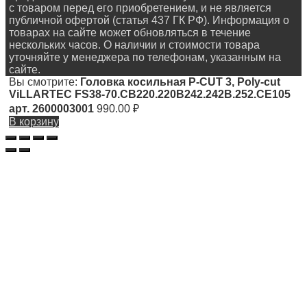
с товаром перед его приобретением, и не является
публичной офертой (статья 437 ГК РФ). Информация о
товарах на сайте может обновляться в течение
нескольких часов. О наличии и стоимости товара
уточняйте у менеджера по телефонам, указанным на
сайте.
Вы смотрите:
Головка косильная P-CUT 3, Poly-cut
ViLLARTEC FS38-70.CB220.220B242.242B.252.CE105
арт. 2600003001
990.00
₽
В корзину