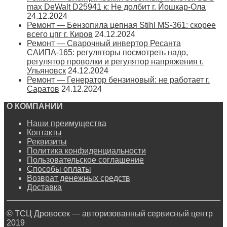
max DeWalt D25941 к: Не долбит г. Йошкар-Ола
24.12.2024
Ремонт — Бензопила цепная Stihl MS-361: скорее
всего цпг г. Киров
24.12.2024
Ремонт — Сварочный инвертор Ресанта
САИПА-165: регуляторы посмотреть надо,
регулятор проволки и регулятор напряжения г.
Ульяновск
24.12.2024
Ремонт — Генератор бензиновый: не работает г.
Саратов
24.12.2024
О КОМПАНИИ
Наши преимущества
Контакты
Реквизиты
Политика конфиденциальности
Пользовательское соглашение
Способы оплаты
Возврат денежных средств
Доставка
© ТСЦ Дровосек — авторизованный сервисный центр
2019