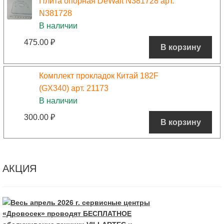
Плита опорная DeWalt N381728 арт.
N381728
В наличии
475.00
₽
В корзину
Комплект прокладок Китай 182F
(GX340) арт. 21173
В наличии
300.00
₽
В корзину
АКЦИЯ