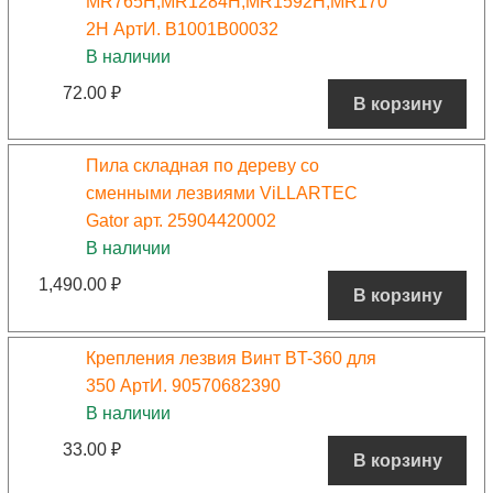
MR765H,MR1284H,MR1592H,MR170
2H АртИ. B1001B00032
В наличии
72.00
₽
В корзину
Пила складная по дереву со
сменными лезвиями ViLLARTEC
Gator арт. 25904420002
В наличии
1,490.00
₽
В корзину
Крепления лезвия Винт BT-360 для
350 АртИ. 90570682390
В наличии
33.00
₽
В корзину