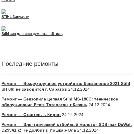
STIHL Запчасти
Stihl зип для инструмента - Штиль
Последние ремонты
Ремонт — Воздуходувное устройство бензиновое 2021 Stihl
SH 86: не заводится г. Саратов
24.12.2024
Ремонт — Бензопила цепная Stihl MS-180С: теническое
обслуживание Респ. Татарстан, г.Казань
24.12.2024
Ремонт — Стартер: г. Киров
24.12.2024
Ремонт — Электрический отбойный молоток SDS max DeWalt
D25941 к: Не долбит г. Йошкар-Ола
24.12.2024