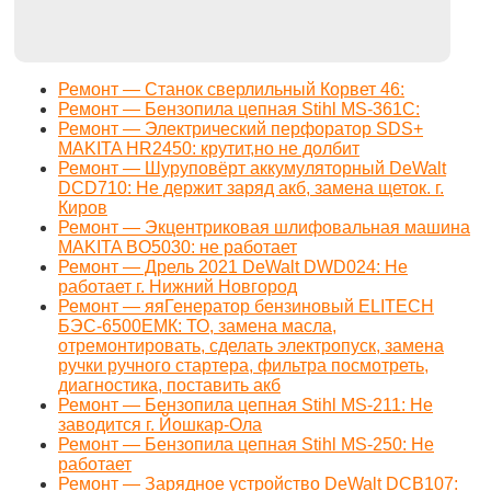
Ремонт — Станок сверлильный Корвет 46:
Ремонт — Бензопила цепная Stihl MS-361C:
Ремонт — Электрический перфоратор SDS+
MAKITA HR2450: крутит,но не долбит
Ремонт — Шуруповёрт аккумуляторный DeWalt
DCD710: Не держит заряд акб, замена щеток. г.
Киров
Ремонт — Экцентриковая шлифовальная машина
MAKITA BO5030: не работает
Ремонт — Дрель 2021 DeWalt DWD024: Не
работает г. Нижний Новгород
Ремонт — яяГенератор бензиновый ELITECH
БЭС-6500ЕМК: ТО, замена масла,
отремонтировать, сделать электропуск, замена
ручки ручного стартера, фильтра посмотреть,
диагностика, поставить акб
Ремонт — Бензопила цепная Stihl MS-211: Не
заводится г. Йошкар-Ола
Ремонт — Бензопила цепная Stihl MS-250: Не
работает
Ремонт — Зарядное устройство DeWalt DCB107: