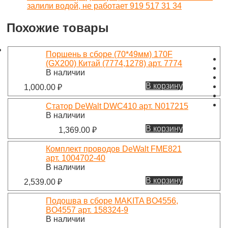
залили водой, не работает 919 517 31 34
Похожие товары
Поршень в сборе (70*49мм) 170F
(GX200) Китай (7774,1278) арт. 7774
В наличии
В корзину
1,000.00
₽
Статор DeWalt DWC410 арт. N017215
В наличии
В корзину
1,369.00
₽
Комплект проводов DeWalt FME821
арт. 1004702-40
В наличии
В корзину
2,539.00
₽
Подошва в сборе MAKITA BO4556,
BO4557 арт. 158324-9
В наличии