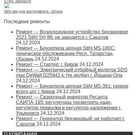
STIHL Запчасти
Stihl зип для инструмента - Штиль
Последние ремонты
Ремонт — Воздуходувное устройство бензиновое
2021 Stihl SH 86: не заводится г. Саратов
24.12.2024
Ремонт — Бензопила цепная Stihl MS-180С:
теническое обслуживание Респ. Татарстан,
г.Казань
24.12.2024
Ремонт — Стартер: г. Киров
24.12.2024
Ремонт — Электрический отбойный молоток SDS
max DeWalt D25941 к: Не долбит г. Йошкар-Ола
24.12.2024
Ремонт — Бензопила цепная Stihl MS-361: скорее
всего цпг г. Киров
24.12.2024
Ремонт — Сварочный инвертор Ресанта
САИПА-165: регуляторы посмотреть надо,
регулятор проволки и регулятор напряжения г.
Ульяновск
24.12.2024
Ремонт — Генератор бензиновый: не работает г.
Саратов
24.12.2024
О КОМПАНИИ