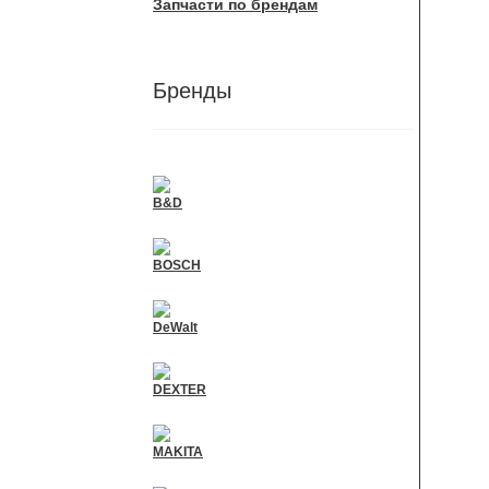
Запчасти по брендам
Бренды
B&D
BOSCH
DeWalt
DEXTER
MAKITA