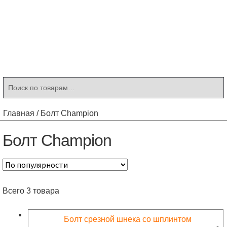
Контакты
Корзина
Мой аккаунт
Искать:
Поиск
Главная
/
Болт Champion
Болт Champion
Всего 3 товара
Болт срезной шнека со шплинтом