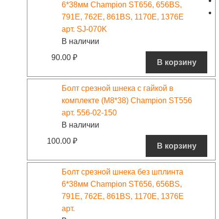
6*38мм Champion ST656, 656BS,
791E, 762E, 861BS, 1170E, 1376E
арт. SJ-070K
В наличии
90.00
₽
В корзину
Болт срезной шнека с гайкой в
комплекте (M8*38) Champion ST556
арт. 556-02-150
В наличии
100.00
₽
В корзину
Болт срезной шнека без шплинта
6*38мм Champion ST656, 656BS,
791E, 762E, 861BS, 1170E, 1376E
арт.