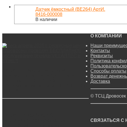
Датчик ёмкостный (BE264) АртИ.
8416-000008
В наличии
АКЦИЯ
О КОМПАНИИ
Наши преимуще
Контакты
Реквизиты
Политика конфи
Пользовательско
АКЦИЯ — Весь апрель 2026 г.
Способы оплаты
сервисные центры «Дровосек»
Возврат денежны
проводят БЕСПЛАТНОЕ
Доставка
обслуживание техники VILLARTEC и
STIHL*!
© ТСЦ Дровосек
АКЦИЯ ЗАКОНЧИЛАСЬ —
Техническое обслуживание
СВЯЗАТЬСЯ С
снегоуборщиков зима 2024