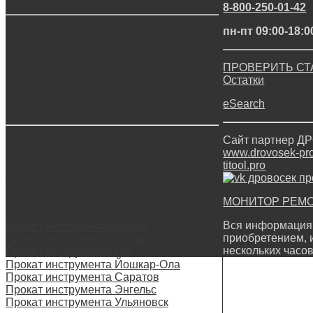
8-800-250-01-42
пн-пт 09:00-18:0
АКЦИЯ ЗАКОНЧИЛАСЬ — Весь
ПРОВЕРИТЬ СТ
октябрь 2024 г. сервисные центры
Остатки
«Дровосек» проводят БЕСПЛАТНОЕ
обслуживание техники VILLARTEC и
eSearch
STIHL*!
Сайт партнер 
www.drovosek-prof
titool.pro
АКЦИЯ ЗАКОНЧИЛАСЬ Будь готов —
проведи ТО!
МОНИТОР РЕМ
Аренда, прокат инструмента
Вся информация 
Прокат инструмента Киров
приобретением, 
Прокат инструмента Казань
нескольких часов
Прокат инструмента НН
Прокат инструмента Йошкар-Ола
Прокат инструмента Саратов
Прокат инструмента Энгельс
Прокат инструмента Ульяновск