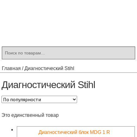
Контакты
Корзина
Мой аккаунт
Искать:
Поиск
Главная
/
Диагностический Stihl
Диагностический Stihl
Это единственный товар
Диагностический блок MDG 1 R