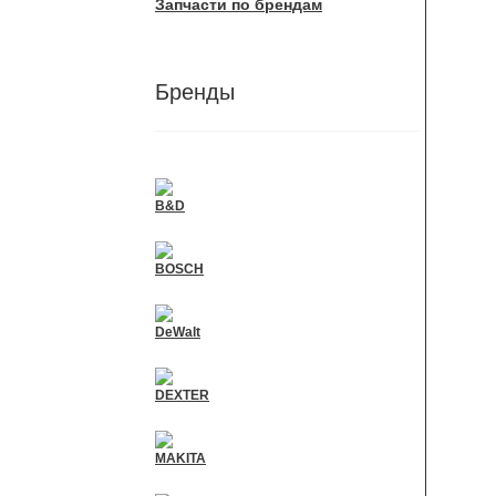
Запчасти по брендам
Бренды
B&D
BOSCH
DeWalt
DEXTER
MAKITA