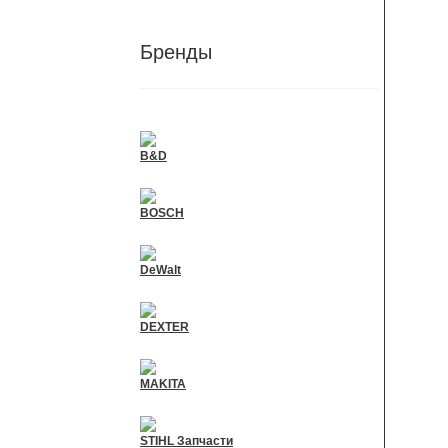
Бренды
B&D
BOSCH
DeWalt
DEXTER
MAKITA
STIHL Запчасти