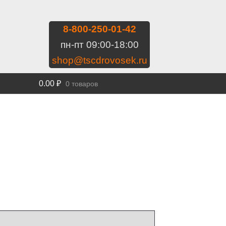
8-800-250-01-42
пн-пт 09:00-18:00
shop@tscdrovosek.ru
0.00
₽
0 товаров