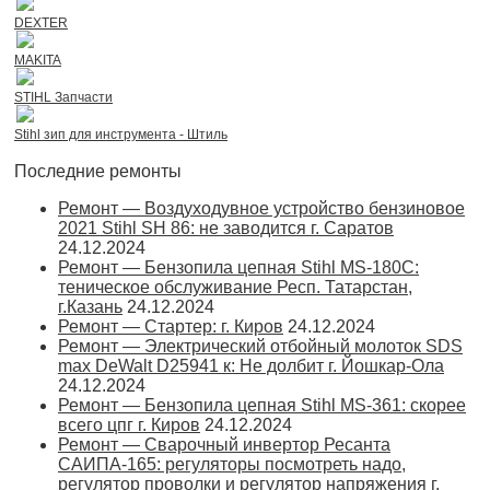
DEXTER
MAKITA
STIHL Запчасти
Stihl зип для инструмента - Штиль
Последние ремонты
Ремонт — Воздуходувное устройство бензиновое
2021 Stihl SH 86: не заводится г. Саратов
24.12.2024
Ремонт — Бензопила цепная Stihl MS-180С:
теническое обслуживание Респ. Татарстан,
г.Казань
24.12.2024
Ремонт — Стартер: г. Киров
24.12.2024
Ремонт — Электрический отбойный молоток SDS
max DeWalt D25941 к: Не долбит г. Йошкар-Ола
24.12.2024
Ремонт — Бензопила цепная Stihl MS-361: скорее
всего цпг г. Киров
24.12.2024
Ремонт — Сварочный инвертор Ресанта
САИПА-165: регуляторы посмотреть надо,
регулятор проволки и регулятор напряжения г.