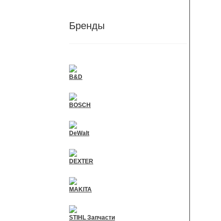
Бренды
B&D
BOSCH
DeWalt
DEXTER
MAKITA
STIHL Запчасти