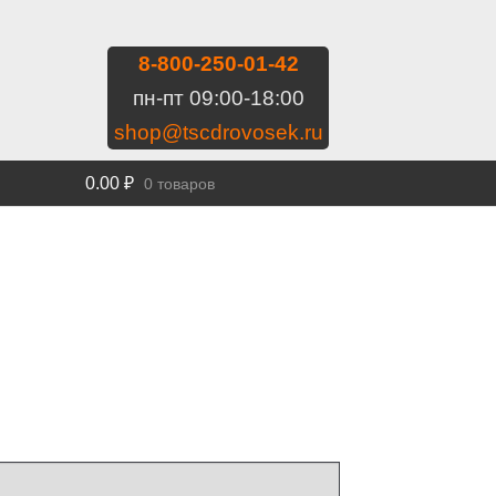
8-800-250-01-42
пн-пт 09:00-18:00
shop@tscdrovosek.ru
0.00
₽
0 товаров