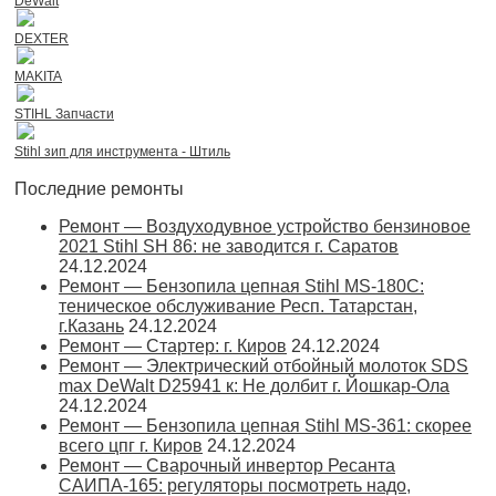
DeWalt
DEXTER
MAKITA
STIHL Запчасти
Stihl зип для инструмента - Штиль
Последние ремонты
Ремонт — Воздуходувное устройство бензиновое
2021 Stihl SH 86: не заводится г. Саратов
24.12.2024
Ремонт — Бензопила цепная Stihl MS-180С:
теническое обслуживание Респ. Татарстан,
г.Казань
24.12.2024
Ремонт — Стартер: г. Киров
24.12.2024
Ремонт — Электрический отбойный молоток SDS
max DeWalt D25941 к: Не долбит г. Йошкар-Ола
24.12.2024
Ремонт — Бензопила цепная Stihl MS-361: скорее
всего цпг г. Киров
24.12.2024
Ремонт — Сварочный инвертор Ресанта
САИПА-165: регуляторы посмотреть надо,