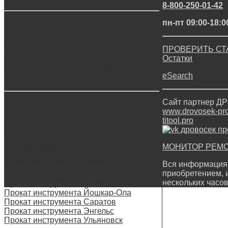
8-800-250-01-42
пн-пт 09:00-18:0
АКЦИЯ ЗАКОНЧИЛАСЬ — Весь
ПРОВЕРИТЬ СТ
октябрь 2024 г. сервисные центры
Остатки
«Дровосек» проводят БЕСПЛАТНОЕ
обслуживание техники VILLARTEC и
eSearch
STIHL*!
Сайт партнер 
www.drovosek-prof
titool.pro
АКЦИЯ ЗАКОНЧИЛАСЬ Будь готов —
проведи ТО!
МОНИТОР РЕМ
Аренда, прокат инструмента
Вся информация 
Прокат инструмента Киров
приобретением, 
Прокат инструмента Казань
нескольких часов
Прокат инструмента НН
Прокат инструмента Йошкар-Ола
Прокат инструмента Саратов
Прокат инструмента Энгельс
Прокат инструмента Ульяновск