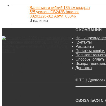
Вал штанги гибкий 135 см квадрат
5*5 усилен. CB242B (аналог
80201226-01) АртИ. 03346
В наличии
АКЦИЯ
О КОМПАНИИ
Наши преимуще
Контакты
Реквизиты
Политика конфи
Пользовательско
АКЦИЯ — Весь апрель 2026 г.
Способы оплаты
сервисные центры «Дровосек»
Возврат денежны
проводят БЕСПЛАТНОЕ
Доставка
обслуживание техники VILLARTEC и
STIHL*!
© ТСЦ Дровосек
АКЦИЯ ЗАКОНЧИЛАСЬ —
Техническое обслуживание
СВЯЗАТЬСЯ С
снегоуборщиков зима 2024