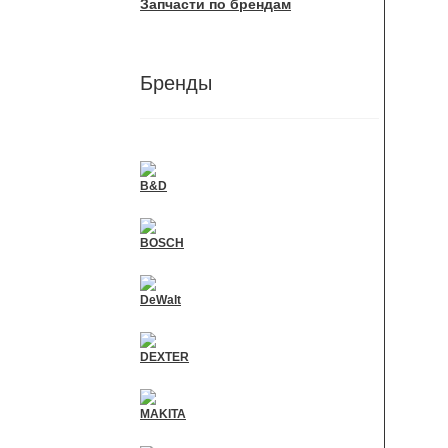
Запчасти по брендам
Бренды
B&D
BOSCH
DeWalt
DEXTER
MAKITA