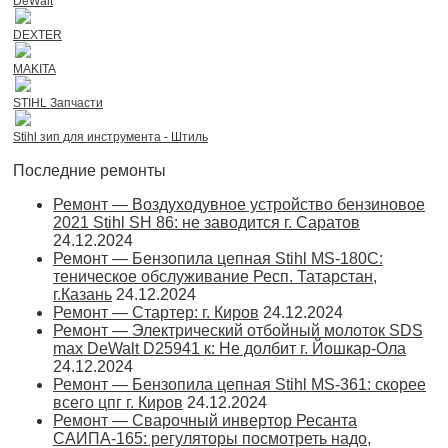
DeWalt
DEXTER
MAKITA
STIHL Запчасти
Stihl зип для инструмента - Штиль
Последние ремонты
Ремонт — Воздуходувное устройство бензиновое
2021 Stihl SH 86: не заводится г. Саратов
24.12.2024
Ремонт — Бензопила цепная Stihl MS-180С:
теническое обслуживание Респ. Татарстан,
г.Казань
24.12.2024
Ремонт — Стартер: г. Киров
24.12.2024
Ремонт — Электрический отбойный молоток SDS
max DeWalt D25941 к: Не долбит г. Йошкар-Ола
24.12.2024
Ремонт — Бензопила цепная Stihl MS-361: скорее
всего цпг г. Киров
24.12.2024
Ремонт — Сварочный инвертор Ресанта
САИПА-165: регуляторы посмотреть надо,