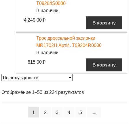
T09204S0000
В наличии
4,249.00
₽
В корзину
Трос дроссельной заслонки
MR1702H АртИ. T09204R0000
В наличии
615.00
₽
В корзину
Отображение 1–50 из 224 результатов
1
2
3
4
5
→