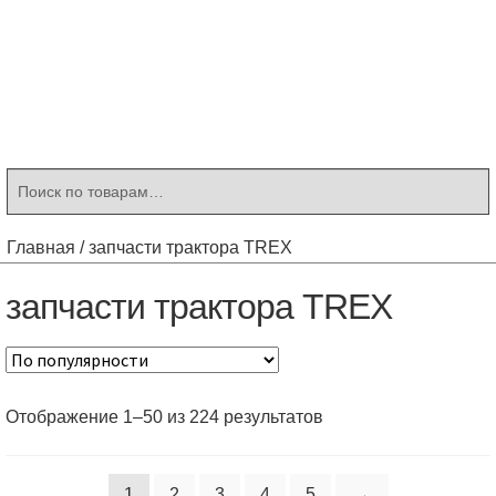
Контакты
Корзина
Мой аккаунт
Искать:
Поиск
Главная
/
запчасти трактора TREX
запчасти трактора TREX
Отображение 1–50 из 224 результатов
1
2
3
4
5
→