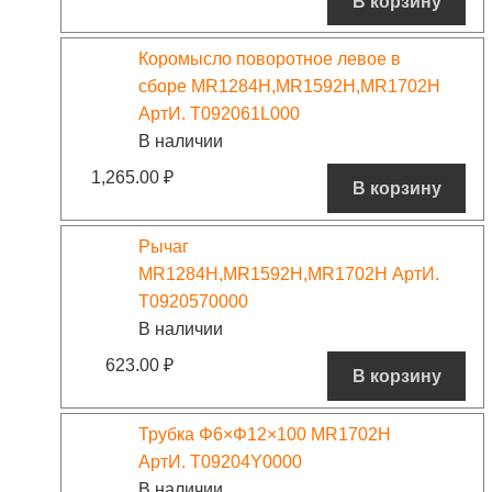
В корзину
Коромысло поворотное левое в
сборе MR1284H,MR1592H,MR1702H
АртИ. T092061L000
В наличии
1,265.00
₽
В корзину
Рычаг
MR1284H,MR1592H,MR1702H АртИ.
T0920570000
В наличии
623.00
₽
В корзину
Трубка Φ6×Φ12×100 MR1702H
АртИ. T09204Y0000
В наличии