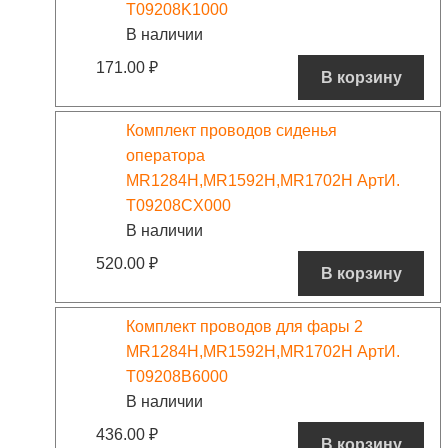
T09208K1000
В наличии
171.00
₽
В корзину
Комплект проводов сиденья
оператора
MR1284H,MR1592H,MR1702H АртИ.
T09208CX000
В наличии
520.00
₽
В корзину
Комплект проводов для фары 2
MR1284H,MR1592H,MR1702H АртИ.
T09208B6000
В наличии
436.00
₽
В корзину