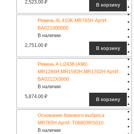
2,523.00
₽
В корзину
Ремень 4L 410K MR765H АртИ.
BA021000000
В наличии
2,751.00
₽
В корзину
Ремень A Li2438 (A96)
MR1284H,MR1592H,MR1702H АртИ.
BA0212X0000
В наличии
5,874.00
₽
В корзину
Основание бокового выброса
MR765H АртИ. T06603RS010
В наличии