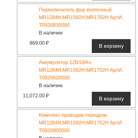
Переключатель фар кнопочный
MR1284H,MR1592H,MR1702H АртИ.
T0920830000
В наличии
869.00
₽
В корзину
Аккумулятор 12В/18Ач
MR1284H,MR1592H,MR1702H АртИ.
T0920820000
В наличии
11,072.00
₽
В корзину
Комплект проводов передачи
MR1284H,MR1592H,MR1702H АртИ.
T0920800000