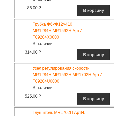
86.00
₽
В корзину
Трубка Φ6×Φ12×410
MR1284H,MR1592H АртИ.
T09204X0000
В наличии
314.00
₽
В корзину
Узел регулирования скорости
MR1284H,MR1592H,MR1702H АртИ.
T09204U0000
В наличии
525.00
₽
В корзину
Глушитель MR1702H АртИ.