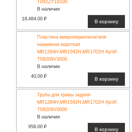
T092ZY18100
В наличии
18,484.00
₽
В корзину
Пластина микропереключателя
нажимная короткая
MR1284H,MR1592H,MR1702H АртИ.
T09209V3000
В наличии
40.00
₽
В корзину
Труба для травы задняя
MR1284H,MR1592H,MR1702H АртИ.
T09209V0000
В наличии
956.00
₽
В корзину