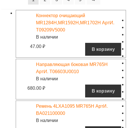
Коннектор очищающий
MR1284H,MR1592H,MR1702H АртИ.
T09209V5000
В наличии
47.00
₽
В корзину
Направляющая боковая MR765H
АртИ. T06603U0010
В наличии
680.00
₽
В корзину
Ремень 4LXA1095 MR765H АртИ.
BA021100000
В наличии