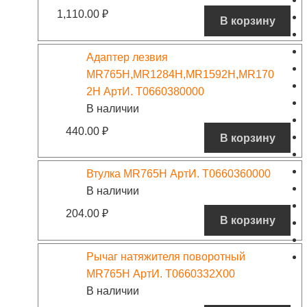
1,110.00
₽
В корзину
Адаптер лезвия
MR765H,MR1284H,MR1592H,MR170
2H АртИ. T0660380000
В наличии
440.00
₽
В корзину
Втулка MR765H АртИ. T0660360000
В наличии
204.00
₽
В корзину
Рычаг натяжителя поворотный
MR765H АртИ. T0660332X00
В наличии