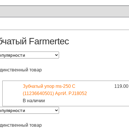
бчатый Farmertec
единственный товар
Зубчатый упор ms-250 С
119.0
(11236640501) АртИ. PJ18052
В наличии
единственный товар