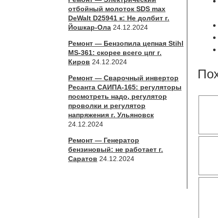
отбойный молоток SDS max
DeWalt D25941 к: Не долбит г.
Йошкар-Ола
24.12.2024
Ремонт — Бензопила цепная Stihl
MS-361: скорее всего цпг г.
Киров
24.12.2024
По
Ремонт — Сварочный инвертор
Ресанта САИПА-165: регуляторы
посмотреть надо, регулятор
проволки и регулятор
напряжения г. Ульяновск
24.12.2024
Ремонт — Генератор
бензиновый: не работает г.
Саратов
24.12.2024