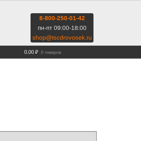
8-800-250-01-42
пн-пт 09:00-18:00
shop@tscdrovosek.ru
0.00
₽
0 товаров