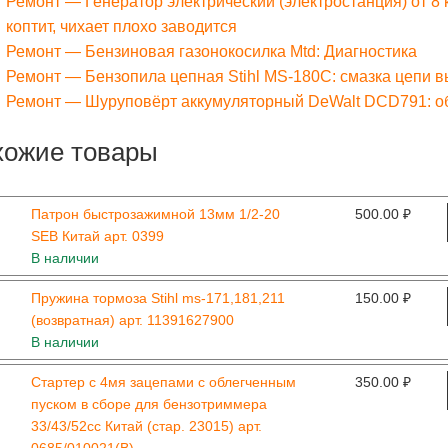
Ремонт — Генератор электрический (электростанция) от 8 к
коптит, чихает плохо заводится
Ремонт — Бензиновая газонокосилка Mtd: Диагностика
Ремонт — Бензопила цепная Stihl MS-180С: смазка цепи вы
Ремонт — Шуруповёрт аккумуляторный DeWalt DCD791: обо
хожие товары
Патрон быстрозажимной 13мм 1/2-20
500.00
₽
SEB Китай арт. 0399
В наличии
Пружина тормоза Stihl ms-171,181,211
150.00
₽
(возвратная) арт. 11391627900
В наличии
Стартер с 4мя зацепами с облегченным
350.00
₽
пуском в сборе для бензотриммера
33/43/52сс Китай (стар. 23015) арт.
0685/010021(B)