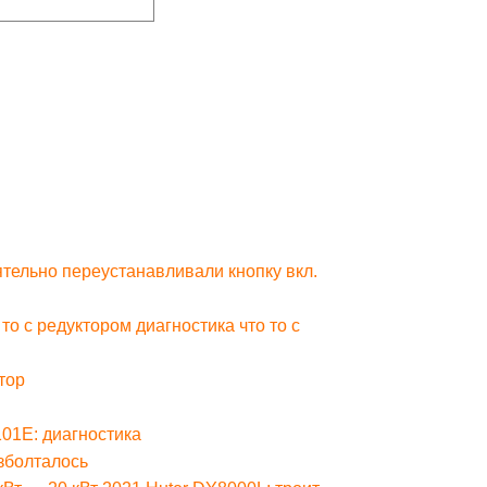
тельно переустанавливали кнопку вкл.
 с редуктором диагностика что то с
тор
01E: диагностика
зболталось