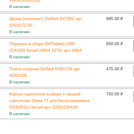
В наличии
Щетка (комплект) DeWalt D27902 арт.
985.00
₽
1003272-00
В наличии
Поршень в сборе (68*54мм) 168F
850.00
₽
(GX160) Китай (6864,1276) арт. 6864
В наличии
Плита опорная DeWalt N381728 арт.
475.00
₽
N381728
В наличии
Корпус сцепления в сборе с чашкой
750.00
₽
сцепления 26мм 7T для бензотриммера
33/43/52сс Китай арт. 2260/230428
В наличии