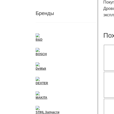
Покуп
Дрово
Бренды
экспл
Пох
B&D
BOSCH
DeWalt
DEXTER
MAKITA
STIHL Запчасти