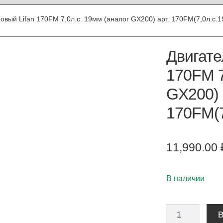
овый Lifan 170FM 7,0л.с. 19мм (аналог GX200) арт. 170FM(7,0л.с.
Двигате
170FM 7
GX200) 
170FM(7
11,990.00
В наличии
Количество
В
Двигатель