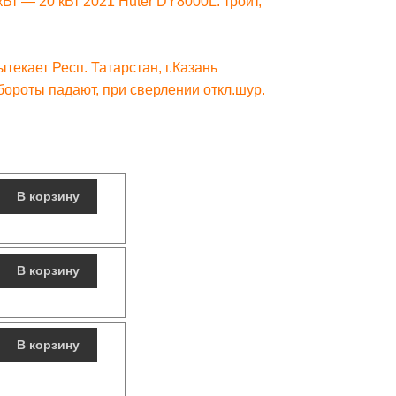
Вт — 20 кВт 2021 Huter DY8000L: троит,
текает Респ. Татарстан, г.Казань
роты падают, при сверлении откл.шур.
В корзину
В корзину
В корзину