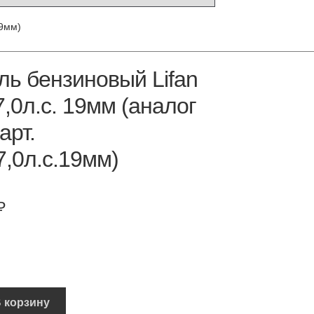
19мм)
ль бензиновый Lifan
,0л.с. 19мм (аналог
арт.
,0л.с.19мм)
₽
 корзину