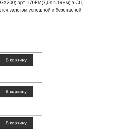
 GX200) арт. 170FM(7,0л.с.19мм) в СЦ
яется залогом успешной и безопасной
В корзину
В корзину
В корзину