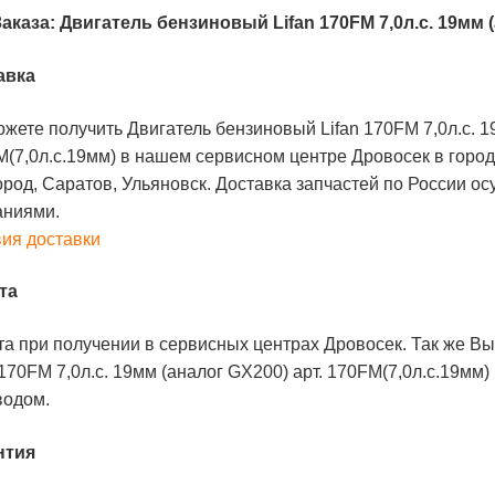
аказа: Двигатель бензиновый Lifan 170FM 7,0л.с. 19мм (
авка
жете получить Двигатель бензиновый Lifan 170FM 7,0л.с. 1
(7,0л.с.19мм) в нашем сервисном центре Дровосек в горо
род, Саратов, Ульяновск. Доставка запчастей по России о
аниями.
ия доставки
та
а при получении в сервисных центрах Дровосек. Так же В
 170FM 7,0л.с. 19мм (аналог GX200) арт. 170FM(7,0л.с.19м
водом.
нтия