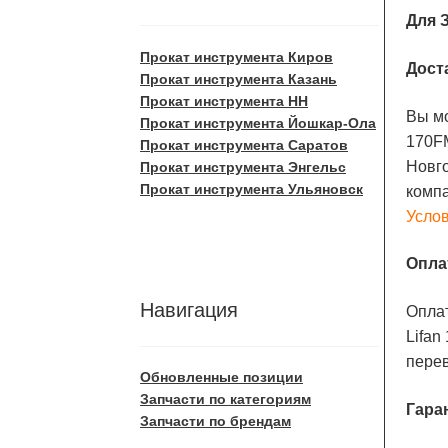
Для З
Прокат инструмента Киров
Дост
Прокат инструмента Казань
Прокат инструмента НН
Вы мо
Прокат инструмента Йошкар-Ола
170FM
Прокат инструмента Саратов
Новго
Прокат инструмента Энгельс
Прокат инструмента Ульяновск
комп
Услов
Опла
Навигация
Оплат
Lifan
пере
Обновленные позиции
Запчасти по категориям
Гара
Запчасти по брендам