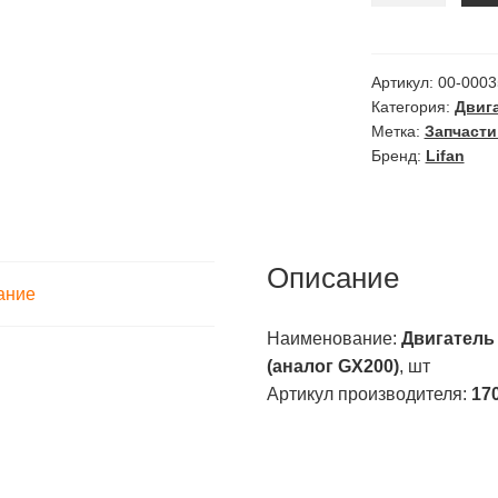
бензиновый
Lifan
170FM
Артикул:
00-0003
Категория:
Двига
7,0л.с.
Метка:
Запчасти
19мм
Бренд:
Lifan
(аналог
GX200)
арт.
170FM(7,0л.с.1
Описание
ание
Наименование:
Двигатель 
(аналог GX200)
, шт
Артикул производителя:
170