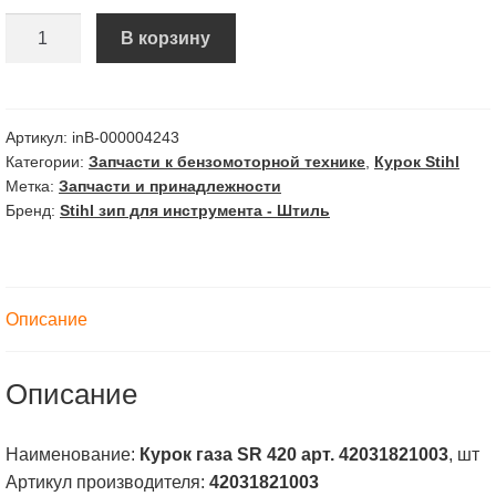
Количество
В корзину
Курок
газа
SR
420
Артикул:
inВ-000004243
Категории:
Запчасти к бензомоторной технике
,
Курок Stihl
АртИ.
Метка:
Запчасти и принадлежности
42031821003
Бренд:
Stihl зип для инструмента - Штиль
Описание
Описание
Наименование:
Курок газа SR 420 арт. 42031821003
, шт
Артикул производителя:
42031821003