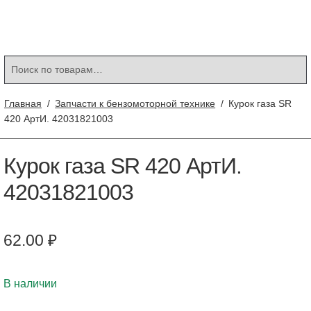
Контакты
Корзина
Мой аккаунт
Искать:
Поиск
Главная
/
Запчасти к бензомоторной технике
/
Курок газа SR
420 АртИ. 42031821003
Курок газа SR 420 АртИ.
42031821003
62.00
₽
В наличии