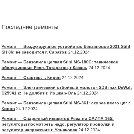
Последние ремонты
Ремонт — Воздуходувное устройство бензиновое 2021 Stihl
SH 86: не заводится г. Саратов
24.12.2024
Ремонт — Бензопила цепная Stihl MS-180С: теническое
обслуживание Респ. Татарстан, г.Казань
24.12.2024
Ремонт — Стартер: г. Киров
24.12.2024
Ремонт — Электрический отбойный молоток SDS max DeWalt
D25941 к: Не долбит г. Йошкар-Ола
24.12.2024
Ремонт — Бензопила цепная Stihl MS-361: скорее всего цпг г.
Киров
24.12.2024
Ремонт — Сварочный инвертор Ресанта САИПА-165:
регуляторы посмотреть надо, регулятор проволки и
регулятор напряжения г. Ульяновск
24.12.2024