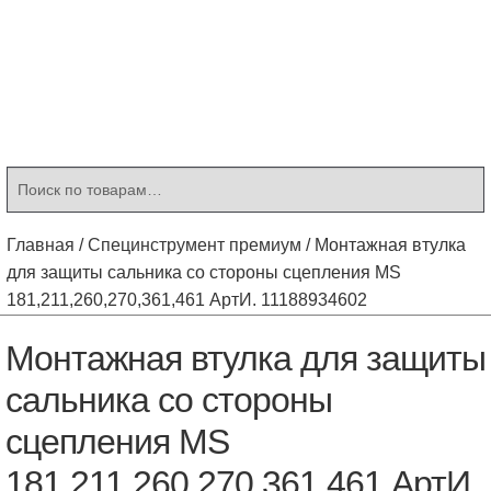
Контакты
Корзина
Мой аккаунт
Искать:
Поиск
Главная
/
Специнструмент премиум
/
Монтажная втулка
для защиты сальника со стороны сцепления MS
181,211,260,270,361,461 АртИ. 11188934602
Монтажная втулка для защиты
сальника со стороны
сцепления MS
181,211,260,270,361,461 АртИ.