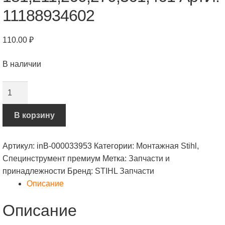
11188934602
110.00
₽
В наличии
Количество
Монтажная
втулка
В корзину
для
защиты
Артикул:
inВ-000033953
Категории:
Монтажная Stihl
,
сальника
Специнструмент премиум
Метка:
Запчасти и
со
принадлежности
Бренд:
STIHL Запчасти
стороны
Описание
сцепления
MS
Описание
181,211,260,270,361,461