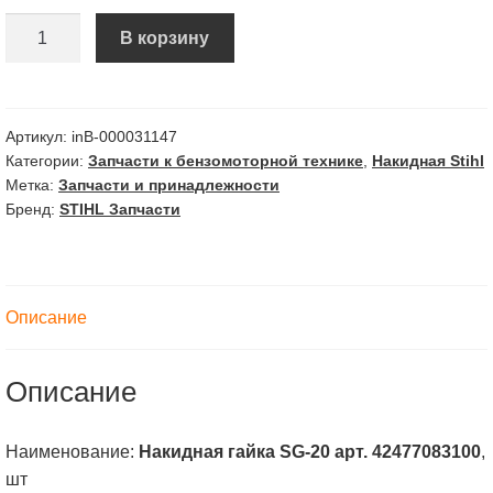
Количество
В корзину
Накидная
гайка
SG-
20
Артикул:
inВ-000031147
Категории:
Запчасти к бензомоторной технике
,
Накидная Stihl
АртИ.
Метка:
Запчасти и принадлежности
42477083100
Бренд:
STIHL Запчасти
Описание
Описание
Наименование:
Накидная гайка SG-20 арт. 42477083100
,
шт