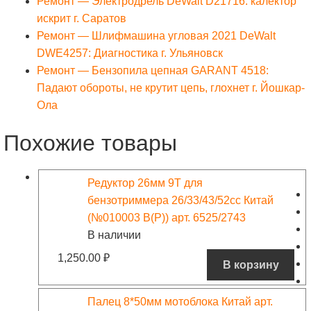
Ремонт — Электродрель DeWalt D21716: калектор
искрит г. Саратов
Ремонт — Шлифмашина угловая 2021 DeWalt
DWE4257: Диагностика г. Ульяновск
Ремонт — Бензопила цепная GARANT 4518:
Падают обороты, не крутит цепь, глохнет г. Йошкар-
Ола
Похожие товары
Редуктор 26мм 9Т для
бензотриммера 26/33/43/52сс Китай
(№010003 В(Р)) арт. 6525/2743
В наличии
1,250.00
₽
В корзину
Палец 8*50мм мотоблока Китай арт.