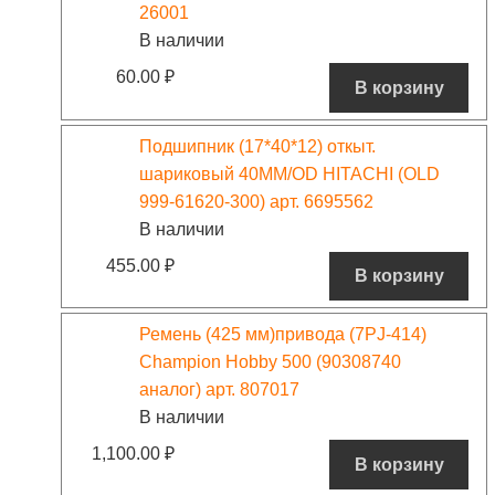
26001
В наличии
60.00
₽
В корзину
Подшипник (17*40*12) откыт.
шариковый 40MM/OD HITACHI (OLD
999-61620-300) арт. 6695562
В наличии
455.00
₽
В корзину
Ремень (425 мм)привода (7PJ-414)
Champion Hobby 500 (90308740
аналог) арт. 807017
В наличии
1,100.00
₽
В корзину