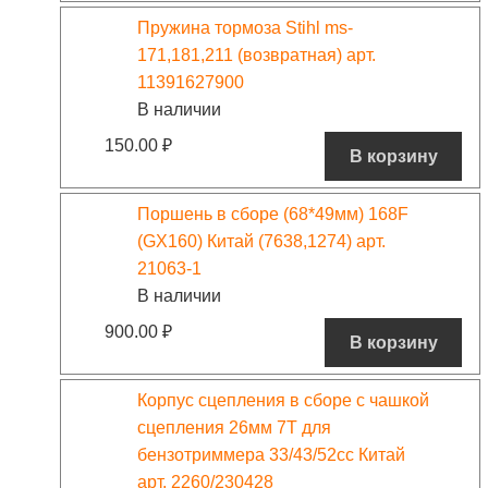
Пружина тормоза Stihl ms-
171,181,211 (возвратная) арт.
11391627900
В наличии
150.00
₽
В корзину
Поршень в сборе (68*49мм) 168F
(GX160) Китай (7638,1274) арт.
21063-1
В наличии
900.00
₽
В корзину
Корпус сцепления в сборе с чашкой
сцепления 26мм 7T для
бензотриммера 33/43/52сс Китай
арт. 2260/230428