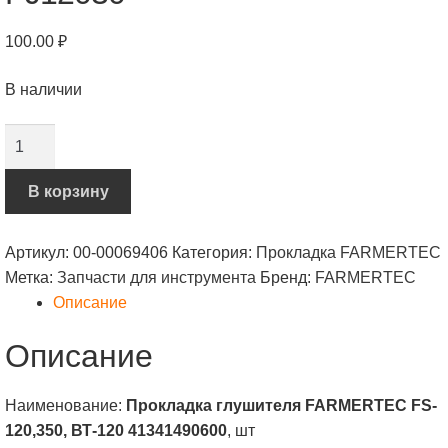
100.00
₽
В наличии
Количество
Прокладка
глушителя
В корзину
FARMERTEC
FS-
Артикул:
00-00069406
Категория:
Прокладка FARMERTEC
120,350,
Метка:
Запчасти для инструмента
Бренд:
FARMERTEC
ВТ-120
Описание
41341490600
арт.
Описание
PJ12030
Наименование:
Прокладка глушителя FARMERTEC FS-
120,350, ВТ-120 41341490600
, шт