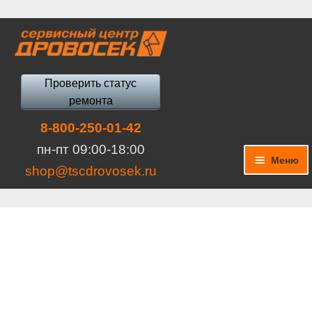
Перейти
Перейти
к
к
навигации
содержимому
Проверить статус
ремонта
8-800-250-01-42
пн-пт 09:00-18:00
Меню
shop@tscdrovosek.ru
Запчасти
Ремонт инструмента, агрегатов, оборудования
Прокат, аренда
Инструмент БУ, уценка