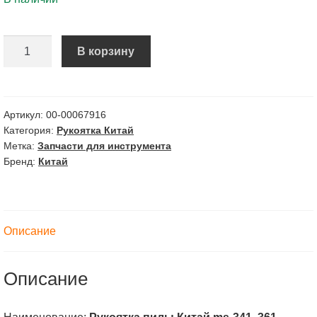
Количество
В корзину
Рукоятка
пилы
Китай
ms-
Артикул:
00-00067916
Категория:
Рукоятка Китай
341,
Метка:
Запчасти для инструмента
361
Бренд:
Китай
(аналог
11357911700)
арт.
4269
Описание
Описание