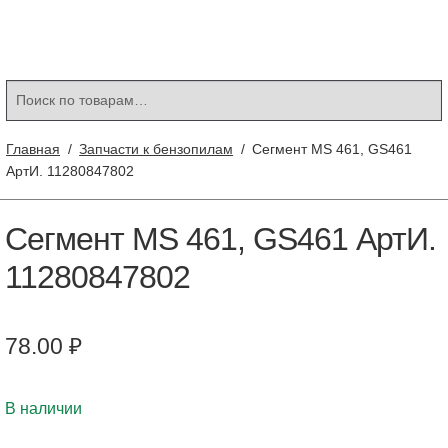
Контакты
Корзина
Мой аккаунт
Искать:
Поиск
Главная
/
Запчасти к бензопилам
/
Сегмент MS 461, GS461
АртИ. 11280847802
Сегмент MS 461, GS461 АртИ.
11280847802
78.00
₽
В наличии