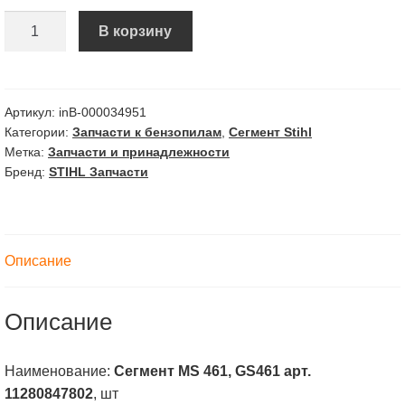
Количество
В корзину
Сегмент
MS
461,
GS461
Артикул:
inВ-000034951
Категории:
Запчасти к бензопилам
,
Сегмент Stihl
АртИ.
Метка:
Запчасти и принадлежности
11280847802
Бренд:
STIHL Запчасти
Описание
Описание
Наименование:
Сегмент MS 461, GS461 арт.
11280847802
, шт