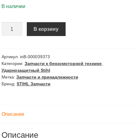
В наличии
Количество
В корзину
Ударнозащитный
колпак
BR-
350,430,
Артикул:
inВ-000039373
Категории:
Запчасти к бензомоторной технике
,
SR
Ударнозащитный Stihl
430,450
Метка:
Запчасти и принадлежности
АртИ.
Бренд:
STIHL Запчасти
42441204100
Описание
Описание