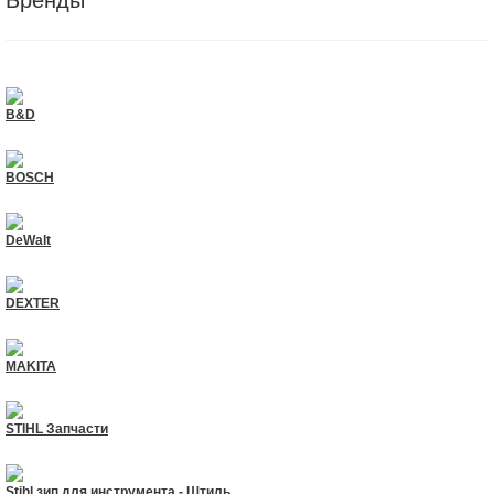
Бренды
B&D
BOSCH
DeWalt
DEXTER
MAKITA
STIHL Запчасти
Stihl зип для инструмента - Штиль