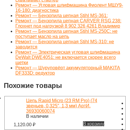
Ремонт — Угловая шлифмашина Фиолент МШУ9-
16-180: диагностика
Ремонт — Бензопила цепная Stihl MS-361:
Ремонт — Бензопила цепная CARVER RSG 238:
Глохнет под нагрузкой 8 902 326 4261 Владимир
Ремонт — Бензопила цепная Stihl MS-250C: не
поступает масло на цепь
Ремонт — Бензопила цепная Stihl MS-310: не
заводится
Ремонт — Электрическая угловая шлифмашина
DeWalt DWE4051: не включается скорее всего
щетки
Ремонт — Шуруповёрт аккумуляторный MAKITA
DF333D: редуктор
Похожие товары
Цепь Rapid Micro (23 RM Pro) (74
звеньев, 0,325″, 1,3 мм) АртИ.
36930060074
В наличии
В корзину
1,120.00
₽