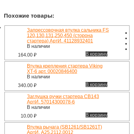
Похожие товары:
Запрессовочная втулка сальника FS
120,130,131,250,450 (сторона
стартера) АртИ. 41128932401
В наличии
В корзину
164.00
₽
Втулка крепления стартера Viking
XT-6 арт. 00020846400
В наличии
В корзину
340.00
₽
Заглушка ручки стартера CB143
АртИ. 57014300078-6
В наличии
В корзину
10.00
₽
Втулка рычага (SB1261/SB1261T)
АртИ. A25.2112.0012