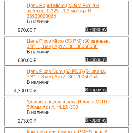
Цепь Rapid Micro (23 RM Pro) (64
звеньев, 0,325″, 1,3 мм) АртИ.
36930060064
В наличии
В корзину
970.00
₽
Цепь Picco Micro (63 PM) (30 звеньев,
3/8″, 1,3 мм) АртИ. 36130060030
В наличии
В корзину
880.00
₽
Цепь Picco Duro (63 PD3) (54 звена,
3/8″, 1,3 мм) АртИ. 36120060054
В наличии
В корзину
4,300.00
₽
Удлинитель для шнека Heinola MOTO
300мм АртИ. HLE8-300
В наличии
В корзину
273.00
₽
Комплект для ремонта RMHS левый