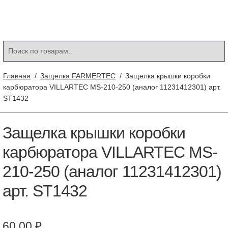
Контакты
Корзина
Мой аккаунт
Искать:
Поиск
Главная
/
Защелка FARMERTEC
/
Защелка крышки коробки
карбюратора VILLARTEC MS-210-250 (аналог 11231412301) арт.
ST1432
Защелка крышки коробки
карбюратора VILLARTEC MS-
210-250 (аналог 11231412301)
арт. ST1432
60.00
₽