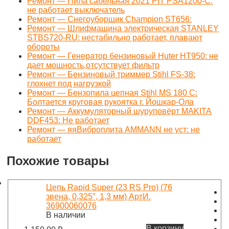
Ремонт — Пила сабельная 2021 PIT PSA1200-C:
не работает выключатель
Ремонт — Снегоуборщик Champion ST656:
Ремонт — Шлифмашина электрическая STANLEY
STBS720-RU: нестабильно работает, плавают
обороты
Ремонт — Генератор бензиновый Huter НТ950: не
дает мощность,отсутствует фильтр
Ремонт — Бензиновый триммер Stihl FS-38:
глохнет под нагрузкой
Ремонт — Бензопила цепная Stihl MS 180 C:
Болтается круговая рукоятка г. Йошкар-Ола
Ремонт — Аккумуляторный шуруповёрт MAKITA
DDF453: Не работает
Ремонт — яяВиброплита AMMANN не уст: не
работает
Похожие товары
Цепь Rapid Super (23 RS Pro) (76
звена, 0,325″, 1,3 мм) АртИ.
36900060076
В наличии
В корзину