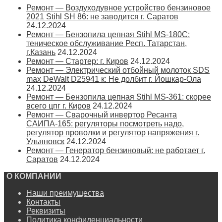
Ремонт — Воздуходувное устройство бензиновое
2021 Stihl SH 86: не заводится г. Саратов
24.12.2024
Ремонт — Бензопила цепная Stihl MS-180С:
теническое обслуживание Респ. Татарстан,
г.Казань
24.12.2024
Ремонт — Стартер: г. Киров
24.12.2024
Ремонт — Электрический отбойный молоток SDS
max DeWalt D25941 к: Не долбит г. Йошкар-Ола
24.12.2024
Ремонт — Бензопила цепная Stihl MS-361: скорее
всего цпг г. Киров
24.12.2024
Ремонт — Сварочный инвертор Ресанта
САИПА-165: регуляторы посмотреть надо,
регулятор проволки и регулятор напряжения г.
Ульяновск
24.12.2024
Ремонт — Генератор бензиновый: не работает г.
Саратов
24.12.2024
О КОМПАНИИ
Наши преимущества
Контакты
Реквизиты
Политика конфиденциальности