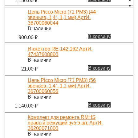
1,150.00
₽
Цепь Picco Micro (71 PM3) (44
звеньев, 1,4″, 1,1 мм) АртИ.
36700060044
В наличии
В корзину
900.00
₽
Инжектор RE-142,162 АртИ.
47437608800
В наличии
В корзину
21.00
₽
Цепь Picco Micro (71 PM3) (56
звеньев, 1,4″, 1,1 мм) АртИ.
36700060056
В наличии
В корзину
1,140.00
₽
Комплект для ремонта RMHS
правый режущий зуб 5 шт. АртИ.
36200071000
В наличии